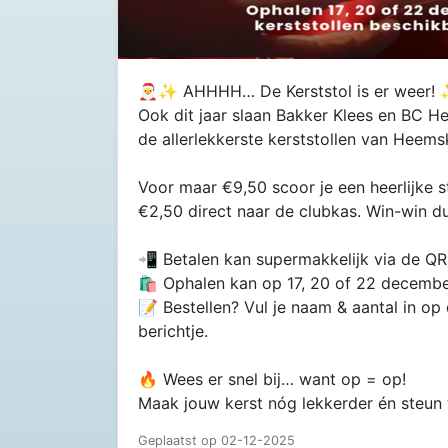
🎅✨ AHHHH… De Kerststol is er weer!
Ook dit jaar slaan Bakker Klees en BC 
de allerlekkerste kerststollen van Heem
Voor maar €9,50 scoor je een heerlijke 
€2,50 direct naar de clubkas. Win-win d
📲 Betalen kan supermakkelijk via de Q
🛍️ Ophalen kan op 17, 20 of 22 december
📝 Bestellen? Vul je naam & aantal in op 
berichtje.
🔥 Wees er snel bij… want op = op!
Maak jouw kerst nóg lekkerder én steun t
Geplaatst op 02-12-2025