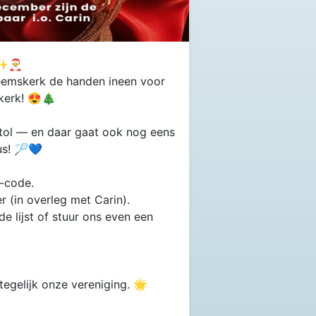
 ✨🎅
Heemskerk de handen ineen voor
skerk! 😍🎄
stol — en daar gaat ook nog eens
us! 🏸💙
R-code.
 (in overleg met Carin).
de lijst of stuur ons even een
egelijk onze vereniging. 🌟